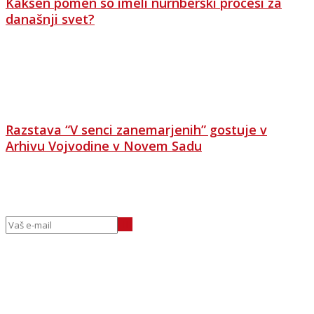
Kakšen pomen so imeli nürnberški procesi za
današnji svet?
Razstava “V senci zanemarjenih” gostuje v
Arhivu Vojvodine v Novem Sadu
EMAIL NOVICE
Naročite se na prejemanje novic in bodite obveščeni o
dogajanju.