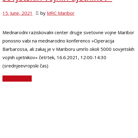
15. June, 2021
by
MRC Maribor
Mednarodni raziskovalni center druge svetovne vojne Maribor
ponosno vabi na mednarodno konferenco »Operacija
Barbarossa, ali zakaj je v Mariboru umrlo okoli 5000 sovjetskih
vojnih ujetnikov« četrtek, 16.6.2021, 12:00-14:30
(srednjeevropski čas)
Preberite več