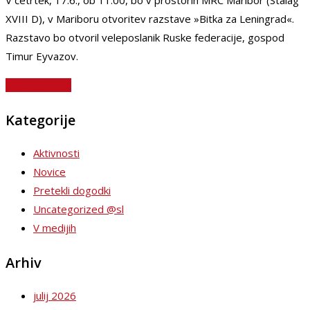
V četrtek, 17.6., ob 11:00, bo v prostorih MRC Maribor (Stalag
XVIII D), v Mariboru otvoritev razstave »Bitka za Leningrad«.
Razstavo bo otvoril veleposlanik Ruske federacije, gospod
Timur Eyvazov.
Preberite več
Kategorije
Aktivnosti
Novice
Pretekli dogodki
Uncategorized @sl
V medijih
Arhiv
julij 2026