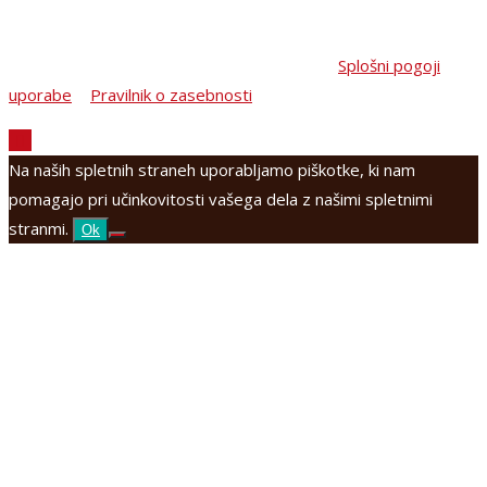
MRC Maribor © 2026 All Rights Reserved |
Splošni pogoji
uporabe
|
Pravilnik o zasebnosti
Na naših spletnih straneh uporabljamo piškotke, ki nam
pomagajo pri učinkovitosti vašega dela z našimi spletnimi
stranmi.
Ok