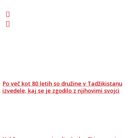
februarja 2018.
AKTIVNOSTI
Po več kot 80 letih so družine v Tadžikistanu
izvedele, kaj se je zgodilo z njihovimi svojci