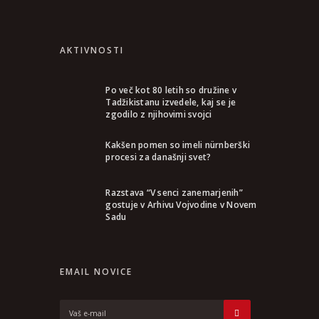
AKTIVNOSTI
Po več kot 80 letih so družine v
Tadžikistanu izvedele, kaj se je
zgodilo z njihovimi svojci
Kakšen pomen so imeli nürnberški
procesi za današnji svet?
Razstava “V senci zanemarjenih”
gostuje v Arhivu Vojvodine v Novem
Sadu
EMAIL NOVICE