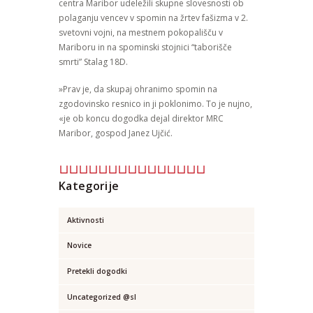
centra Maribor udeležili skupne slovesnosti ob
polaganju vencev v spomin na žrtev fašizma v 2.
svetovni vojni, na mestnem pokopališču v
Mariboru in na spominski stojnici “taborišče
smrti” Stalag 18D.
»Prav je, da skupaj ohranimo spomin na
zgodovinsko resnico in ji poklonimo. To je nujno,
«je ob koncu dogodka dejal direktor MRC
Maribor, gospod Janez Ujčić.
Kategorije
Aktivnosti
Novice
Pretekli dogodki
Uncategorized @sl