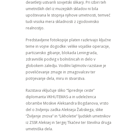
desetletji ustvarili sovjetski slikarji. Pri izbiri teh
umetniških del iz muzejskih skladov ni bila
upoštevana le stopnja njihove umetnosti, temveč
tudi visoka mera skladnosti z zgodovinsko
realnostjo.
Predstavljene fotokopije platen razkrivajo ključne
teme in vojne dogodke: velike vojaške operacije,
partizansko gibanje, blokada Leningrada,
zdravniški podvig v bolnišnicah in delo v
globokem zaledju. Vodilni lajtmotiv razstave je
poveličevanje zmage in zmagovalcev ter
potrjevanje dela, miru in stvarstva.
Razstava vključuje sliko “Sprednje ceste”
diplomanta VKHUTEMAS-a in udeleženca
obrambe Moskve Aleksandra Bogdanova, vrsto
del o življenju zadka Alekseja Žabskega, slike
“Življenje znova” in “Likholetie” ljudskih umetnikov
iz ZSSR Aleksej in Sergej Tkačevi ter številna druga
umetniška dela.