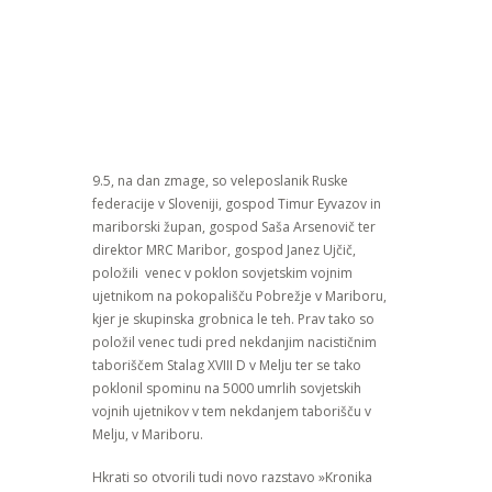
9.5, na dan zmage, so veleposlanik Ruske
federacije v Sloveniji, gospod Timur Eyvazov in
mariborski župan, gospod Saša Arsenovič ter
direktor MRC Maribor, gospod Janez Ujčič,
položili venec v poklon sovjetskim vojnim
ujetnikom na pokopališču Pobrežje v Mariboru,
kjer je skupinska grobnica le teh. Prav tako so
položil venec tudi pred nekdanjim nacističnim
taboriščem Stalag XVIII D v Melju ter se tako
poklonil spominu na 5000 umrlih sovjetskih
vojnih ujetnikov v tem nekdanjem taborišču v
Melju, v Mariboru.
Hkrati so otvorili tudi novo razstavo »Kronika