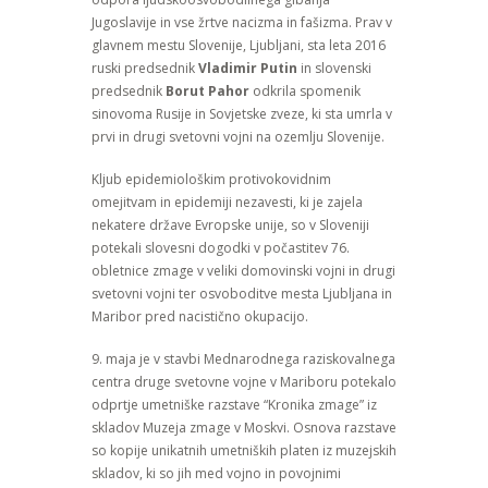
Jugoslavije in vse žrtve nacizma in fašizma. Prav v
glavnem mestu Slovenije, Ljubljani, sta leta 2016
ruski predsednik
Vladimir Putin
in slovenski
predsednik
Borut Pahor
odkrila spomenik
sinovoma Rusije in Sovjetske zveze, ki sta umrla v
prvi in ​​drugi svetovni vojni na ozemlju Slovenije.
Kljub epidemiološkim protivokovidnim
omejitvam in epidemiji nezavesti, ki je zajela
nekatere države Evropske unije, so v Sloveniji
potekali slovesni dogodki v počastitev 76.
obletnice zmage v veliki domovinski vojni in drugi
svetovni vojni ter osvoboditve mesta Ljubljana in
Maribor pred nacistično okupacijo.
9. maja je v stavbi Mednarodnega raziskovalnega
centra druge svetovne vojne v Mariboru potekalo
odprtje umetniške razstave “Kronika zmage” iz
skladov Muzeja zmage v Moskvi. Osnova razstave
so kopije unikatnih umetniških platen iz muzejskih
skladov, ki so jih med vojno in povojnimi