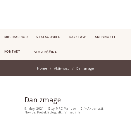
MRC MARIBOR
STALAG XVIII D
RAZSTAVE
AKTIVNOSTI
KONTAKT
SLOVENŠČINA
Home
Aktivnosti
Dan zmage
Dan zmage
9. May, 2021
by
MRC Maribor
in
Aktivnosti
,
Novice
,
Pretekli dogodki
,
V medijih