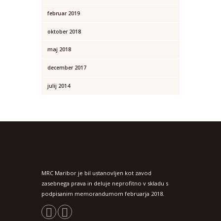
februar 2019
oktober 2018
maj 2018
december 2017
julij 2014
MRC Maribor je bil ustanovljen kot zavod
zasebnega prava in deluje neprofitno v skladu s
podpisanim memorandumom februarja 2018.