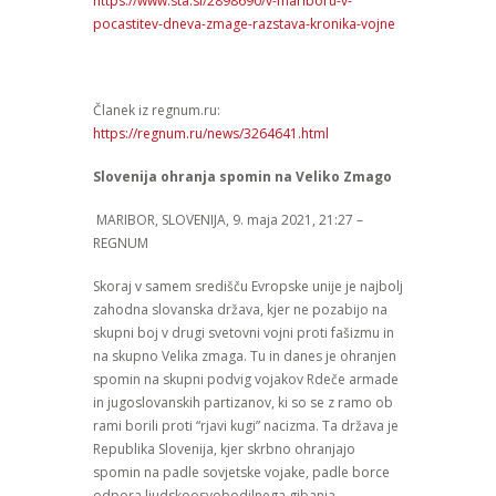
https://www.sta.si/2898690/v-mariboru-v-
pocastitev-dneva-zmage-razstava-kronika-vojne
Članek iz regnum.ru:
https://regnum.ru/news/3264641.html
Slovenija ohranja spomin na Veliko Zmago
MARIBOR, SLOVENIJA, 9. maja 2021, 21:27 –
REGNUM
Skoraj v samem središču Evropske unije je najbolj
zahodna slovanska država, kjer ne pozabijo na
skupni boj v drugi svetovni vojni proti fašizmu in
na skupno Velika zmaga. Tu in danes je ohranjen
spomin na skupni podvig vojakov Rdeče armade
in jugoslovanskih partizanov, ki so se z ramo ob
rami borili proti “rjavi kugi” nacizma. Ta država je
Republika Slovenija, kjer skrbno ohranjajo
spomin na padle sovjetske vojake, padle borce
odpora ljudskoosvobodilnega gibanja