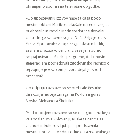
ohranjamo spomin na te strašne dogodke.
»Ob upoštevanju izzivov našega časa bodo
mestne oblasti Maribora skušale narediti vse, da
bi ohranile in razvile Mednarodni raziskovalni
centr druge svetovne vojne. Naša želja je, da se
čim več prebivalcev naše regije, zlasti mladih,
seznani z razstavo centra. Z veseljem bomo
skupaj ustvarjali šolske programe, da bi novim
generacijam posredovali zgodovinsko resnico o
tej vojni, « je v svojem govoru dejal gospod
Arsenovič.
Ob odprtju razstave so se prebrale čestitke
direktorja muzeja zmage na Poklonni gori v
Moskvi Aleksandra Školnika.
Pred odprtjem razstave so se delegacija ruskega
veleposlaništva v Sloveniji, Ruskega centra za
znanost in kulturo v Ljubljani, predstavniki
mestne uprave in Mednarodnega raziskovalnega