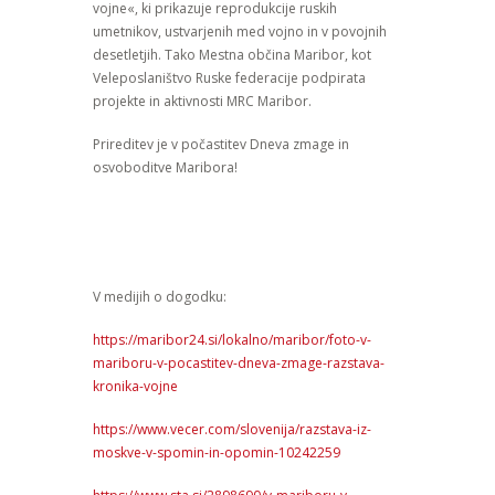
vojne«, ki prikazuje reprodukcije ruskih
umetnikov, ustvarjenih med vojno in v povojnih
desetletjih. Tako Mestna občina Maribor, kot
Veleposlaništvo Ruske federacije podpirata
projekte in aktivnosti MRC Maribor.
Prireditev je v počastitev Dneva zmage in
osvoboditve Maribora!
V medijih o dogodku:
https://maribor24.si/lokalno/maribor/foto-v-
mariboru-v-pocastitev-dneva-zmage-razstava-
kronika-vojne
https://www.vecer.com/slovenija/razstava-iz-
moskve-v-spomin-in-opomin-10242259