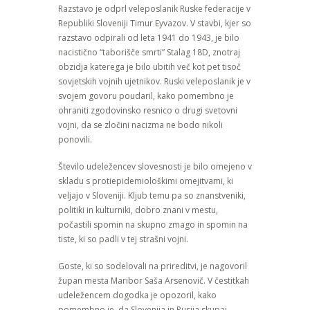
Razstavo je odprl veleposlanik Ruske federacije v
Republiki Sloveniji Timur Eyvazov. V stavbi, kjer so
razstavo odpirali od leta 1941 do 1943, je bilo
nacistično “taborišče smrti” Stalag 18D, znotraj
obzidja katerega je bilo ubitih več kot pet tisoč
sovjetskih vojnih ujetnikov. Ruski veleposlanik je v
svojem govoru poudaril, kako pomembno je
ohraniti zgodovinsko resnico o drugi svetovni
vojni, da se zločini nacizma ne bodo nikoli
ponovili.
Število udeležencev slovesnosti je bilo omejeno v
skladu s protiepidemiološkimi omejitvami, ki
veljajo v Sloveniji. Kljub temu pa so znanstveniki,
politiki in kulturniki, dobro znani v mestu,
počastili spomin na skupno zmago in spomin na
tiste, ki so padli v tej strašni vojni.
Goste, ki so sodelovali na prireditvi, je nagovoril
župan mesta Maribor Saša Arsenovič. V čestitkah
udeležencem dogodka je opozoril, kako
pomembno je, da Slovenija in Rusija skupaj