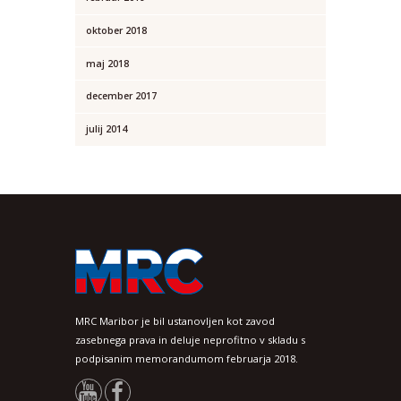
oktober
2018
maj
2018
december
2017
julij
2014
MRC Maribor je bil ustanovljen kot zavod
zasebnega prava in deluje neprofitno v skladu s
podpisanim memorandumom februarja 2018.