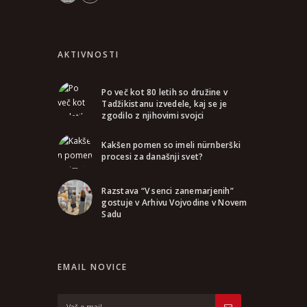
AKTIVNOSTI
Po več kot 80 letih so družine v
Tadžikistanu izvedele, kaj se je
zgodilo z njihovimi svojci
Kakšen pomen so imeli nürnberški
procesi za današnji svet?
Razstava “V senci zanemarjenih”
gostuje v Arhivu Vojvodine v Novem
Sadu
EMAIL NOVICE