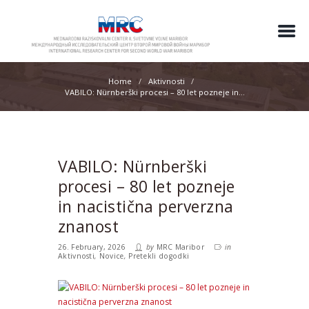
Home
Aktivnosti
VABILO: Nürnberški procesi – 80 let pozneje in...
VABILO: Nürnberški
procesi – 80 let pozneje
in nacistična perverzna
znanost
26. February, 2026
by
MRC Maribor
in
Aktivnosti
,
Novice
,
Pretekli dogodki