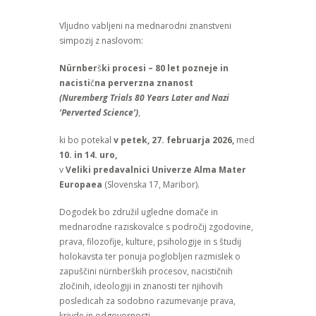
Vljudno vabljeni na mednarodni znanstveni
simpozij z naslovom:
Nürnber
š
ki procesi – 80 let pozneje in
nacisti
č
na perverzna znanost
(Nuremberg Trials 80 Years Later and Nazi
‘Perverted Science’)
,
ki bo potekal
v petek, 27. februarja 2026,
med
10. in 14. uro,
v
Veliki predavalnici Univerze Alma Mater
Europaea
(Slovenska 17, Maribor).
Dogodek bo združil ugledne domače in
mednarodne raziskovalce s področij zgodovine,
prava, filozofije, kulture, psihologije in s študij
holokavsta ter ponuja poglobljen razmislek o
zapuščini nürnberških procesov, nacističnih
zločinih, ideologiji in znanosti ter njihovih
posledicah za sodobno razumevanje prava,
krivde in odgovornosti.