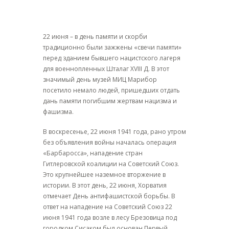
22 июня – в день памяти и скорби
традиционно были зажжены «свечи памяти»
перед зданием бывшего нацистского лагеря
для военнопленных Шталаг XVIII Д. В этот
значимый день музей МИЦ Марибор
посетило немало людей, пришедших отдать
дань памяти погибшим жертвам нацизма и
фашизма.
В воскресенье, 22 июня 1941 года, рано утром
без объявления войны началась операция
«Барбаросса», нападение стран
Гитлеровской коалиции на Советский Союз.
Это крупнейшее наземное вторжение в
истории. В этот день, 22 июня, Хорватия
отмечает День антифашистской борьбы. В
ответ на нападение на Советский Союз 22
июня 1941 года возле в лесу Брезовица под
городком Сисаком был основан Первый