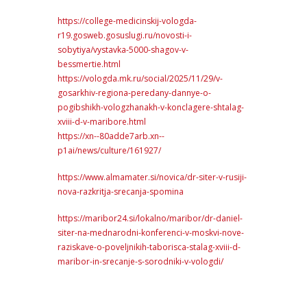
https://college-medicinskij-vologda-
r19.gosweb.gosuslugi.ru/novosti-i-
sobytiya/vystavka-5000-shagov-v-
bessmertie.html
https://vologda.mk.ru/social/2025/11/29/v-
gosarkhiv-regiona-peredany-dannye-o-
pogibshikh-vologzhanakh-v-konclagere-shtalag-
xviii-d-v-maribore.html
https://xn--80adde7arb.xn--
p1ai/news/culture/161927/
https://www.almamater.si/novica/dr-siter-v-rusiji-
nova-razkritja-srecanja-spomina
https://maribor24.si/lokalno/maribor/dr-daniel-
siter-na-mednarodni-konferenci-v-moskvi-nove-
raziskave-o-poveljnikih-taborisca-stalag-xviii-d-
maribor-in-srecanje-s-sorodniki-v-vologdi/