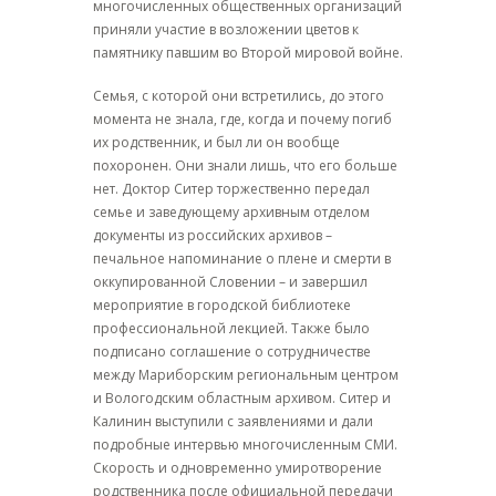
многочисленных общественных организаций
приняли участие в возложении цветов к
памятнику павшим во Второй мировой войне.
Семья, с которой они встретились, до этого
момента не знала, где, когда и почему погиб
их родственник, и был ли он вообще
похоронен. Они знали лишь, что его больше
нет. Доктор Ситер торжественно передал
семье и заведующему архивным отделом
документы из российских архивов –
печальное напоминание о плене и смерти в
оккупированной Словении – и завершил
мероприятие в городской библиотеке
профессиональной лекцией. Также было
подписано соглашение о сотрудничестве
между Мариборским региональным центром
и Вологодским областным архивом. Ситер и
Калинин выступили с заявлениями и дали
подробные интервью многочисленным СМИ.
Скорость и одновременно умиротворение
родственника после официальной передачи