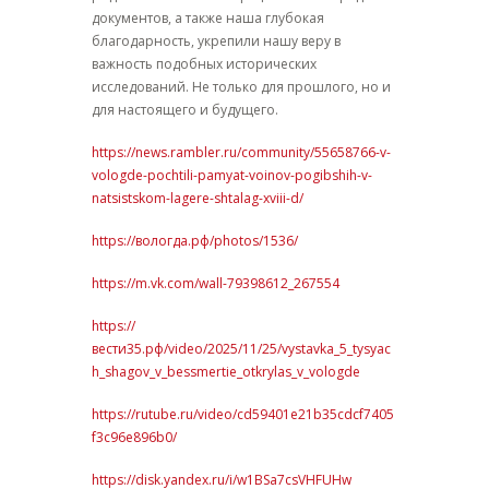
документов, а также наша глубокая
благодарность, укрепили нашу веру в
важность подобных исторических
исследований. Не только для прошлого, но и
для настоящего и будущего.
https://news.rambler.ru/community/55658766-v-
vologde-pochtili-pamyat-voinov-pogibshih-v-
natsistskom-lagere-shtalag-xviii-d/
https://вологда.рф/photos/1536/
https://m.vk.com/wall-79398612_267554
https://
вести35.рф/video/2025/11/25/vystavka_5_tysyac
h_shagov_v_bessmertie_otkrylas_v_vologde
https://rutube.ru/video/cd59401e21b35cdcf7405
f3c96e896b0/
https://disk.yandex.ru/i/w1BSa7csVHFUHw