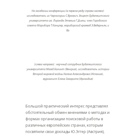
На заседании конференции (в первом ряду справа налево):
исследователь из Черногории С.Вукович, доцент Будапештского
университета им. Лоранда Этвеша Г.Дьени, член Городского
совета Марибора Т.Канцлер, мариборский краевед Э.Ведерньяк, и
др.
(слева направо) : научный сотрудник Будапештского
университета Мезей Балинт (Венгрия), исследователь истории
Второй мировой войны Хелена Александрова (Испания),
журналист Елена Закарите (Ирландия)
Большой практический интерес представлял
обстоятельный обмен мнениями о методах и
формах организации поисковой работы в
различных европейских странах, которым
посвятили свои доклады Ю.Эггер (Австрия),