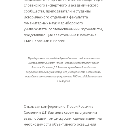
словенского экспертного и академического
сообщества, преподаватели и студенты
исторического отделения факультета
гуманитарных наук Мариборского
университета, соотечественники, журналисты,
представляющие электронные и печатные
СМИ Словении и России.
Музейную экспозицию Международного исследовательского
центра осматривают (слева направо в первом ряду) Посол
России в Словении Д.Г.Завгаев, президент Российского
государственного гуманитарного университета Е.И.Пивовар,
президент исторического факультета МГУ им. М.В.Ломоносова
С.П.Карпов
Открывая конференцию, Посол России в
Словении Д.Г.Завгаев в своем выступлении
задал общий тон дискуссии, сделав акцент на
необходимости объективного освещения