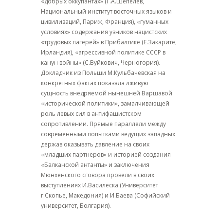
«добрых оккупантах» (Г.А.Шепелев,
Национальный институт восточных языков и
цивилизаций, Париж, Франция), «гуманных
условиях» содержания узников нацистских
«трудовых лагерей» в Прибалтике (Е.Закарите,
Ирландия), «агрессивной политике СССР в
канун войны» (С.Вуйкович, Черногория).
Докладчик из Польши М.Кульбачевская на
конкретных фактах показала лживую
сущность внедряемой нынешней Варшавой
«исторической политики», замалчивающей
роль левых сил в антифашистском
сопротивлении. Прямые параллели между
современными попытками ведущих западных
держав оказывать давление на своих
«младших партнеров» и историей создания
«Балканской антанты» и заключения
Мюнхенского сговора провели в своих
выступлениях И.Василеска (Университет
г.Скопье, Македония) и И.Баева (Софийский
университет, Болгария).