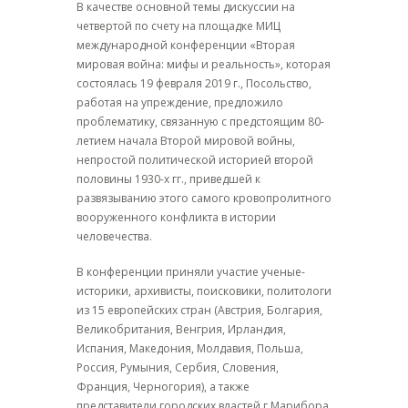
В качестве основной темы дискуссии на
четвертой по счету на площадке МИЦ
международной конференции «Вторая
мировая война: мифы и реальность», которая
состоялась 19 февраля 2019 г., Посольство,
работая на упреждение, предложило
проблематику, связанную с предстоящим 80-
летием начала Второй мировой войны,
непростой политической историей второй
половины 1930-х гг., приведшей к
развязыванию этого самого кровопролитного
вооруженного конфликта в истории
человечества.
В конференции приняли участие ученые-
историки, архивисты, поисковики, политологи
из 15 европейских стран (Австрия, Болгария,
Великобритания, Венгрия, Ирландия,
Испания, Македония, Молдавия, Польша,
Россия, Румыния, Сербия, Словения,
Франция, Черногория), а также
представители городских властей г.Марибора,