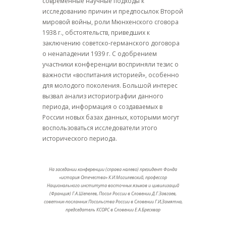
современные научные подходы к
исследованию причин и предпосылок Второй
мировой войны, роли Мюнхенского сговора
1938 г., обстоятельств, приведших к
заключению советско-германского договора
о ненападении 1939 г. С одобрением
участники конференции восприняли тезис о
важности «воспитания историей», особенно
для молодого поколения. Большой интерес
вызвал анализ историографии данного
периода, информация о создаваемых в
России новых базах данных, которыми могут
воспользоваться исследователи этого
исторического периода.
На заседании конференции (справа налево) президент Фонда
«история Отечества» К.И.Могилевский, профессор
Национального института восточных языков и цивилизаций
(Франция) Г.А.Шепелев, Посол России в Словении Д.Г.Завгаев,
советник-посланник Посольства России в Словении Г.И,Замятна,
председатель КСОРС в Словении Е.А.Бресквар