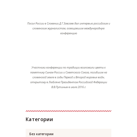
Посол России в Словении Д.Г.Завгаев дал интервью российским и
словенским журналистам, освещавшим международную
конференцию
Участники конференции по традиции возложили цветы к
памятнику Сынам России и Советского Союза, погибшим на
словенской земле в годы Первой и Второй мировых войн,
открытому в Любляне Президентом Российской Федерации
В.В.Путиным в июле 2016 г
Категории
Без категории