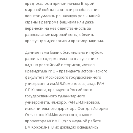
предпосылок и причин начала Второй
мировой войны, важности разоблачения
попыток умалить решающую роль нашей
страны в разгроме фашизма или даже
перенести на нее ответственность за
развязывание мировой воны, обелить
преступную идеологию и практику нацизма.
Данные темы были обстоятельно и глубоко
развиты в содержательных выступлениях
видных российский историков, членов
Президиума РИО – президента исторического
факультета Московского государственного
университета им.М.В.Ломоносова, акад. РАН
С.П.Карпова, президента Российского
государственного гуманитарного
университета, чл.-корр. РАН Е.И.Пивовара,
исполнительного директора Фонда «История
Отечества» К.И.Могилевского, а также
проректора МГИМО (У) по научной работе
Е.М.Кожокина. В их докладах освещались