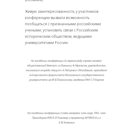
Живую заинтересованность у участников
конференции вызвала возможность
пообщаться с признанными российскими
учеными, установить связи с Российским
историческим обществом, ведущими
университетами России.
На заседании конференции (в первом ряду справа налево):
общественный деятель из Румынии Ф.Афанасов, руководитель
поискового отряда «Август» А.Петрович (Молдавия), президент
исторического факультета Московского государственного
университета им.М.В.Ломоносова, академик РАН С.П.Карпов
На заседании конференции (слева направо) член-корр. РАН, член
Президиума РИО Е.И.Пивовар и проректор МГИМО д.и.н.
Е.М.Кожокин