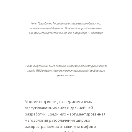
Член Президиума Российского исторического общества,
исполнительный директор Фонда «История Отечества»
К.И.Могилевский (слева) и вице-мэр г.Марибора Г.Рейхенберг
В ходе конференции было подписано соглашение о сотрудничестве
между МИЦ и факультетом гуманитарных наук Мариборского
университета
Многие поднятые докладчиками темы
заслуживают внимания и дальнейшей
разработки. Среди них – аргументированная
методология разоблачения широко
распространяемых в наши дни мифов о