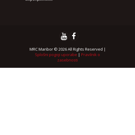
MRC Maribor © 2026 All Rights Reserved |
Splošni pogoji uporabe
|
Pravilnik o
zasebnosti