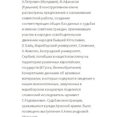
А.Петрович (Молдавия), Ф.Афанасов
(Румыния). В конструктивном ключе
рассмотрены предложения о налаживании
совместной работы, создании
соответствующих общих баз данных о судьбах
и именах советских граждан, принимавших
участие в народно-освободительном
движении народов бывшей Югославии,
(Г.Байц, Мариборский университет, Словения,
А.Животич, Белградский университет,
Сербия), погибших в нацистском плену на
территории различных европейских
государств (В.Гуска, Великобритания).
Конкретными данными об архивных
материалах, в которых содержатся сведения о
наших военнопленных, замученных в
мариборском концлагере поделился
словенский исследователь-архивист
С.Радованович. Судьбам иностранцев,
сражавшихся в рядах Красной армии, было
посвящено выступление Х.Александровой
(Испания).